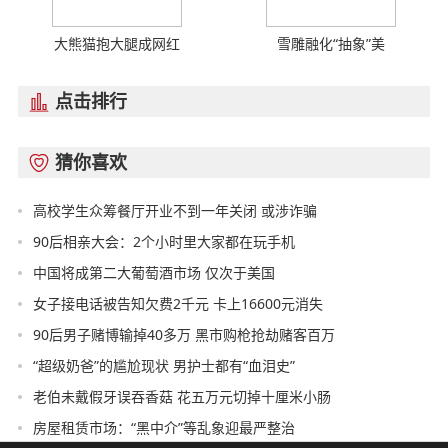
大熊猫抱大腿成网红
雪雕融化“抽象”美
点击排行

猜你喜欢

高校学生众筹餐厅开业不到一年关闭 或涉诈骗
90后相亲大会：2个小时里大家都在玩手机
中国将成第二大葡萄酒市场 仅次于美国
女子接电话被告知欠费2千元 卡上16600元消失
90后男子赌博输掉40多万 黑市购枪抢劫赌客百万
“超级奶爸”的尴尬现状 男护士都有“血泪史”
老伯未戴假牙误吞香菇 花五万元切掉十厘米小肠
房屋租赁市场：“黑中介”等乱象迎最严整治