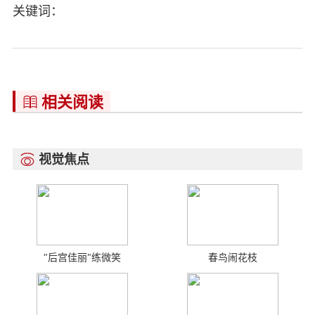
关键词：
相关阅读

视觉焦点

"后宫佳丽"练微笑
春鸟闹花枝