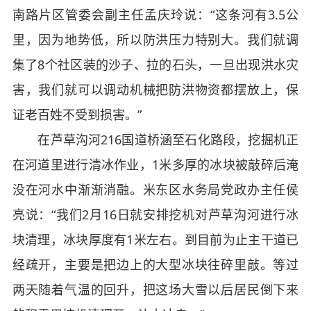
南路片区管委会副主任孟庆玲说：“这条河有3.5公
里，因为地势低，所以防洪压力特别大。我们就调
集了8个社区装的沙子、拉的石头，一旦出现洪水灾
害，我们就可以调动机械把防洪物资都摆放上，保
证老百姓不受到损害。”
在芦草沟河216国道桥涵至石化路段，挖掘机正
在河道里进行清冰作业，1米多厚的冰块被敲碎后淹
没在河水中渐渐消融。米东区水务局党政办主任侯
亮说：“我们2月16日就安排挖机对芦草沟河进行冰
块清理，冰块厚度有1米左右。到目前为止主干道已
经疏开，主要是把边上的大型冰块往碎里敲。等过
两天随着气温的回升，把这场大雪以后居民倒下来