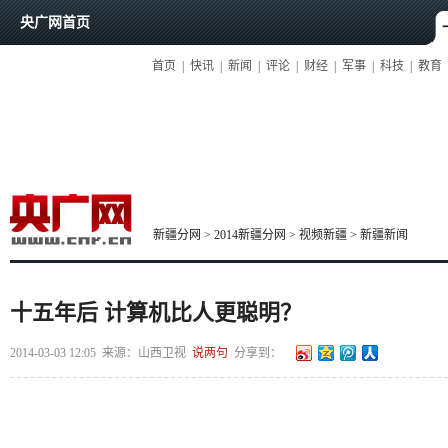
央广网首页
首页
|
快讯
|
新闻
|
评论
|
财经
|
军事
|
科技
|
教育
新疆分网
>
2014新疆分网
>
视频新疆
>
新疆新闻
十五年后 计算机比人更聪明？
2014-03-03 12:05
来源：山西卫视
说两句
分享到：