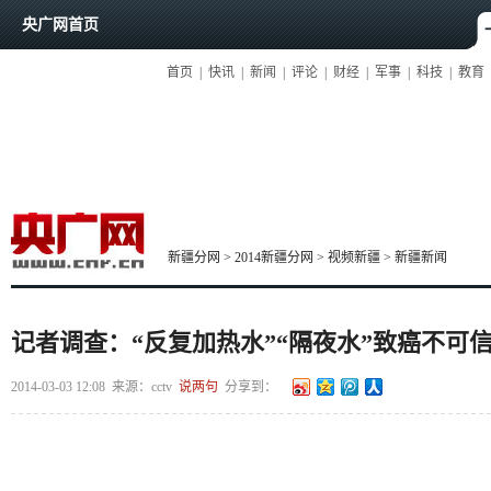
央广网首页
首页
|
快讯
|
新闻
|
评论
|
财经
|
军事
|
科技
|
教育
新疆分网
>
2014新疆分网
>
视频新疆
>
新疆新闻
记者调查：“反复加热水”“隔夜水”致癌不可
2014-03-03 12:08
来源：cctv
说两句
分享到：