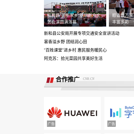
据我了解，我锁单车辆根本没有生产，
裕民县“美丽家乡”基层群众文
粽香飘万家
需4s店跟厂家沟通即可取消订单。
艺会演圆满落幕
丰富多彩
现在诉求退款
新和县公安局开展专项交通安全宣讲活动
重庆鑫茂丰硕汽车销售有限公司收取定
葚香溢乡野 团结润心田
5000元不予退还
“百姓课堂”进乡村 惠民服务暖民心
大安市邮政储蓄银行违规停贷
阿克苏：拾光菜园共享美好生活
Smart汽车肆意欺骗消费者，总部监管缺
位，客户权益保障无门！
合作推广
CNR.CN
诉求:不能进行贷款审批流程，并退还订
金2000元。
北京爱车汽车销售欺骗多名消费者购车
不予交付车辆
面谈的时候说的只要有比他低的就退意
金，然后一直不给退
携程旅游APP非因消费者原因主票已退
附属票不退费。