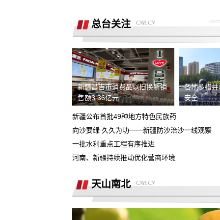
销售诱导交款，并未签订任何合同和定
金，私自收费我2000元且不退
总台关注
CNR.CN
广西联通宽带被无故限速，想恢复必须
《业务风险防控承诺书》
话费充值未到账，平台判商家退款，但
家不退款也联系不上。
游戏虚假宣传诱导消费，已经严重影响
人生活
新疆昌吉市消费品以旧换新销
各地多措并
4s店擅自操作导致汽车主机损坏导致需
售额3.36亿元
安全
要更换，超时维修没有任何补偿
新疆公布首批49种地方特色民族药
全款购买吉利银河A7被售抵押车，车辆
向沙要绿 久久为功——新疆防沙治沙一线观察
被中信银行拖走，钱车两空，吉利总部
一批水利重点工程有序推进
石家庄鹿泉区烂尾楼
诿不作为
河南、新疆持续推动优化营商环境
上海好德宝公司被发现欺诈消费者后拒
退定金10000元
天山南北
CNR.CN
高顿教育霸王条款 拒不退款
承诺兜底购置税，后续不兜底