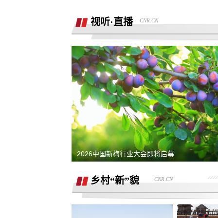
销售虚假宣传汽车续航里程 要求销售及
公司退定金
视听·直播
CNR.CN
强买强卖 强制贷款 称交意向金进行锁车
服务 没有按规定实施购车流程
退订金销售承诺按揭不过订金退还合同
有备注现在订金不退
订购的汽车，未完成验车，未交钥匙，
交付，订单被违规操作已完成订单
4s店隐瞒消费，侵犯了消费者知情权、
自主选择权，要求退还定金
我父亲被销售坑骗签了定金合同，提车
说没有现车要去外地。
宜享花业务员打电话叫我查看低息贷款
2026中国新梅行业大会即将启幕
度，被强制下款
提车当天4S店临时涨价，涉嫌欺诈消费
者，本人要求退还定金。
乡村“新”貌
CNR.CN
在红旗智联APP上支付2000元定金，去
提车时车辆为问题车，厂家不退还定金
在4S店交了订金现在让退定金不退