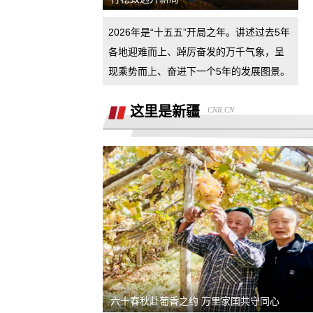
汽车4s店诱导消费者签订汽车销售合
2026年是“十五五”开局之年。讲述过去5年
同，联合二手车商坑骗消费者。退诚意
小米17pro镜头起雾，官方拆机后没解决
各地迎难而上、踔厉奋发的万千气象，呈
好问题，并且不换新，我申请换新加
现乘势而上、奋进下一个5年的发展图景。
退还诚意金
这里是新疆
CNR.CN
杭州金昌宝湖不加价不给提车，拒绝交
汽车还不给退定金
市场价格调节问题
买车时承诺可以三个月后提前还款并落
到了合同现在条件满足但被拒，我要求
半年了不给退定金，要求退回定金
合同执行
潍坊寿光驰峰广汽本田购车定金拒不退
还，霸王条款
河北军文教育科技有限公司虚假宣传
六十春秋赴葡香之约 万里家国共守同心