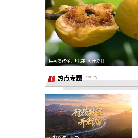
熊猫净水器爆炸燃烧
退还诚意金
滴滴平台司机超时未出发，地域黑乘客
要求解除合同，退款，我还没有开始学
果香漫旅途，甜暖阿图什夏日
同程金融套路贷高利息开通199的会员才
热点专题
CNR.CN
能借款，没用使用过其它会员权益，要
重庆智鑫沅汽车销售有限公司强买强卖
退款退
服务态度恶劣且拒绝退还定金
买车锁单前不预审，贷款批不过，强制
走租赁贷款
退还定金2000元
骗子上门推销熊猫净水器，专挑农村老
行稳致远开新局
下手