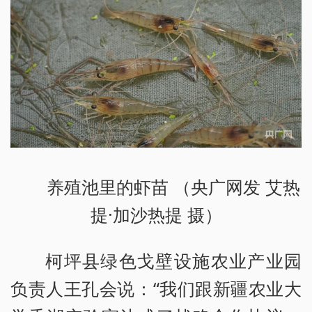
养殖池里的虾苗 （央广网发 艾热
提·加沙热提 摄）
柯坪县绿色戈壁设施农业产业园
负责人王孔会说：“我们跟新疆农业大