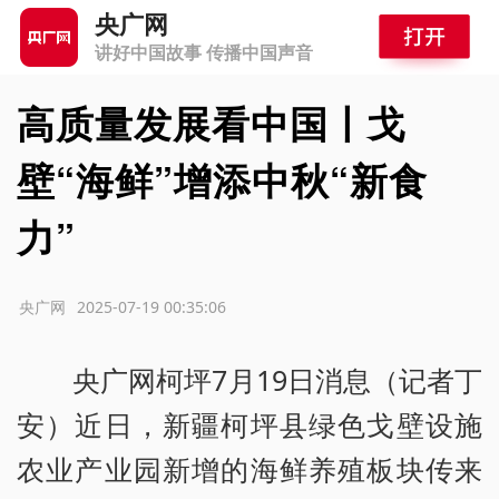
央广网
讲好中国故事 传播中国声音
高质量发展看中国丨戈
壁“海鲜”增添中秋“新食
力”
源：央广网
2025-07-19 00:35:06
央广网柯坪7月19日消息（记者丁
安）近日，新疆柯坪县绿色戈壁设施
农业产业园新增的海鲜养殖板块传来