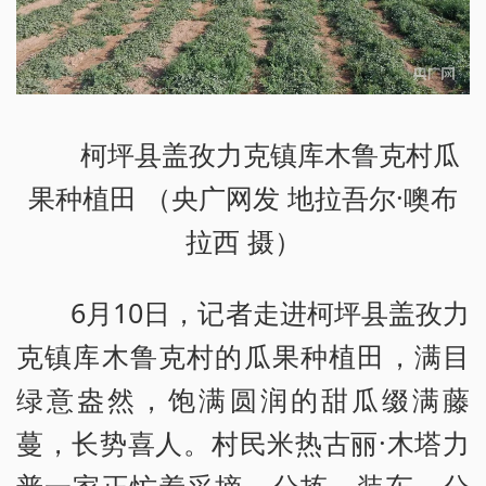
柯坪县盖孜力克镇库木鲁克村瓜
果种植田 （央广网发 地拉吾尔·噢布
拉西 摄）
6月10日，记者走进柯坪县盖孜力
克镇库木鲁克村的瓜果种植田，满目
绿意盎然，饱满圆润的甜瓜缀满藤
蔓，长势喜人。村民米热古丽·木塔力