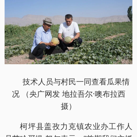
技术人员与村民一同查看瓜果情
况 （央广网发 地拉吾尔·噢布拉西
摄）
柯坪县盖孜力克镇农业办工作人