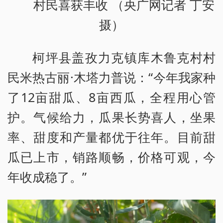
村民喜获丰收 （央广网记者 丁安
摄）
柯坪县盖孜力克镇库木鲁克村村
民米热古丽·木塔力普说：“今年我家种
了12亩甜瓜、8亩西瓜，全程用心管
护。气候给力，瓜果长势喜人，坐果
率、甜度和产量都优于往年。目前甜
瓜已上市，销路顺畅，价格可观，今
年收成稳了。”