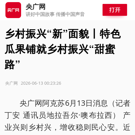
央广网
讲好中国故事 传播中国声音
乡村振兴“新”面貌丨特色
瓜果铺就乡村振兴“甜蜜
路”
源：央广网
2026-06-13 00:23:26
央广网阿克苏6月13日消息（记者
丁安 通讯员地拉吾尔·噢布拉西） 产
业兴则乡村兴，增收稳则民心安。近