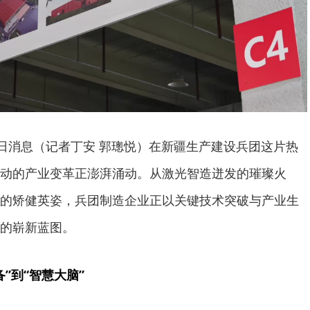
5日消息（记者丁安 郭璁悦）在新疆生产建设兵团这片热
动的产业变革正澎湃涌动。从激光智造迸发的璀璨火
的矫健英姿，兵团制造企业正以关键技术突破与产业生
的崭新蓝图。
”到“智慧大脑”