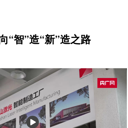
向“智”造“新”造之路
播
放