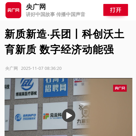
央广网
讲好中国故事 传播中国声音
新质新造·兵团丨科创沃土
育新质 数字经济动能强
源：央广网
2025-11-07 08:36:20
播
放