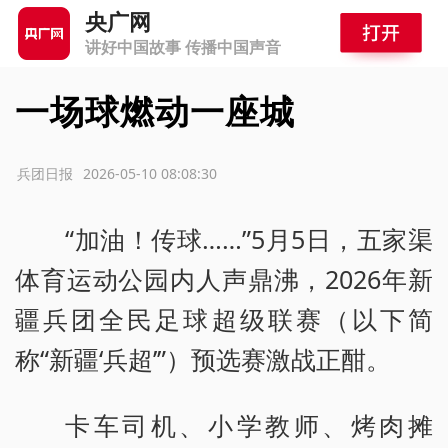
央广网
讲好中国故事 传播中国声音
一场球燃动一座城
源：兵团日报
2026-05-10 08:08:30
“加油！传球……”5月5日，五家渠
体育运动公园内人声鼎沸，2026年新
疆兵团全民足球超级联赛（以下简
称“新疆‘兵超’”）预选赛激战正酣。
卡车司机、小学教师、烤肉摊