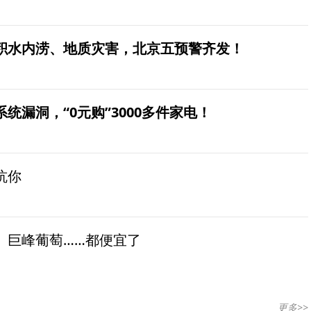
积水内涝、地质灾害，北京五预警齐发！
统漏洞，“0元购”3000多件家电！
坑你
、巨峰葡萄……都便宜了
更多>>