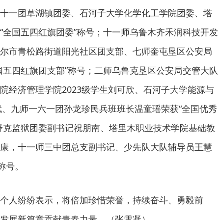
十一团草湖镇团委、石河子大学化学化工学院团委、塔
“全国五四红旗团委”称号；十一师乌鲁木齐禾润科技开发
尔市青松路街道阳光社区团支部、七师奎屯垦区公安局
国五四红旗团支部”称号；二师乌鲁克垦区公安局交管大队
院经济管理学院2023级学生刘可欣、石河子大学能源与
译斌、九师一六一团孙龙珍民兵班班长温童瑶荣获“全国优秀
舒克监狱团委副书记祝朋南、塔里木职业技术学院基础教
康，十一师三中团总支副书记、少先队大队辅导员王慧
称号。
个人纷纷表示，将倍加珍惜荣誉，持续奋斗、勇毅前
发展新篇章贡献青春力量。（张雪凝）