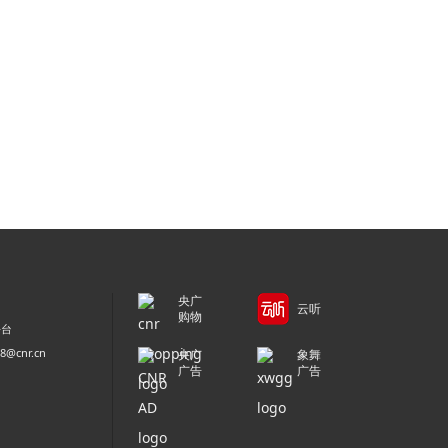
央广
云听
购物
平台
@cnr.cn
央广
象舞
广告
广告