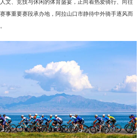
人文、竞技与休闲的体育盛宴，正向着热爱骑行、向往
赛事重要赛段承办地，阿拉山口市静待中外骑手逐风而
。