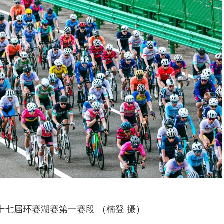
十七届环赛湖赛第一赛段 （楠登 摄）