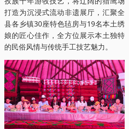
孜族千年游牧技艺，将辽阔的猎鹰场
打造为沉浸式流动非遗展厅，汇聚全
县各乡镇30座特色毡房与19名本土绣
娘的匠心佳作，全方位展示本土独特
的民俗风情与传统手工技艺魅力。