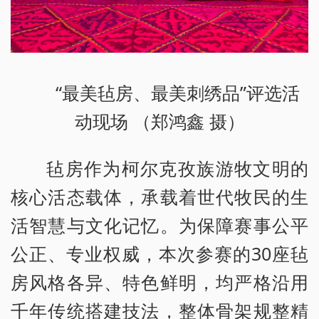
“最美毡房、最美刺绣品”评选活
动现场 （郑鸿鑫 摄）
毡房作为柯尔克孜族游牧文明的
核心活态载体，承载着世代牧民的生
活智慧与文化记忆。为保障赛事公平
公正、专业权威，本次参赛的30座毡
房风格各异、特色鲜明，均严格沿用
千年传统搭建技法，整体骨架规整精