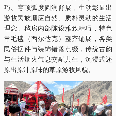
巧、穹顶弧度圆润舒展，生动彰显出
游牧民族顺应自然、质朴灵动的生活
理念。毡房内部陈设雅致精巧，特色
羊毛毯（西尔达克）整齐铺展，各类
民俗摆件与装饰错落点缀，传统古韵
与生活烟火气息交融共生，沉浸式还
原出原汁原味的草原游牧风貌。