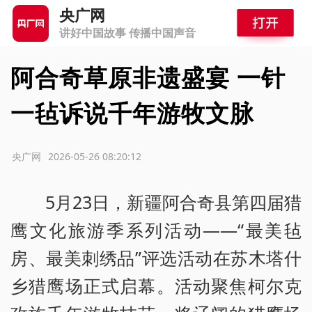
央广网
讲好中国故事 传播中国声音
阿合奇草原非遗盛宴 一针
一毡诉说千年游牧文脉
源：央广网
2026-05-26 08:20:12
5月23日，新疆阿合奇县第四届猎
鹰文化旅游季系列活动——“最美毡
房、最美刺绣品”评选活动在苏木塔什
乡猎鹰场正式启幕。活动聚焦柯尔克