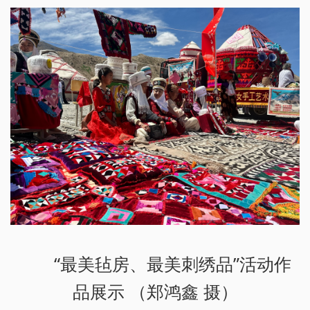
“最美毡房、最美刺绣品”活动作
品展示 （郑鸿鑫 摄）