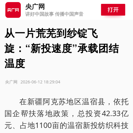
央广网
讲好中国故事 传播中国声音
从一片荒芜到纱锭飞
旋：“新投速度”承载团结
温度
源：央广网
2026-06-12 18:29:04
在新疆阿克苏地区温宿县，依托
国企帮扶落地政策，总投资42.33亿
元、占地1100亩的温宿新投纺织科技