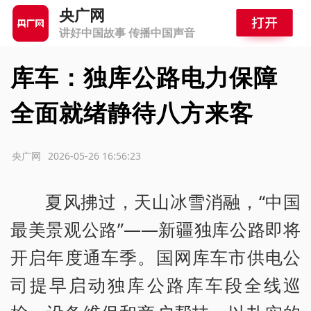
央广网
讲好中国故事 传播中国声音
库车：独库公路电力保障
全面就绪静待八方来客
源：央广网
2026-05-26 16:56:23
夏风拂过，天山冰雪消融，“中国
最美景观公路”——新疆独库公路即将
开启年度通车季。国网库车市供电公
司提早启动独库公路库车段全线巡