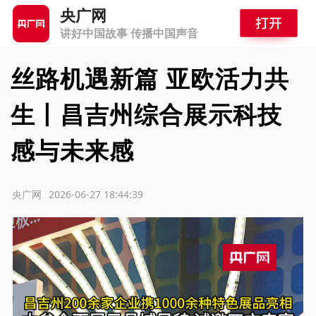
央广网
讲好中国故事 传播中国声音
丝路机遇新篇 亚欧活力共
生丨昌吉州综合展示科技
感与未来感
源：央广网
2026-06-27 18:44:39