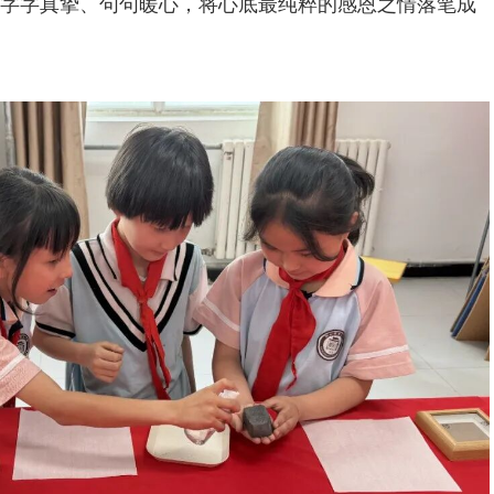
”，字字真挚、句句暖心，将心底最纯粹的感恩之情落笔成