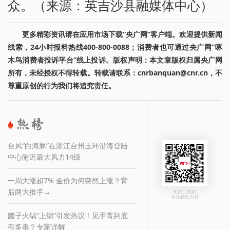
众。（来源：英吉沙县融媒体中心）
更多精彩资讯请在应用市场下载“央广网”客户端。欢迎提供新闻
线索，24小时报料热线400-800-0088；消费者也可通过央广网“啄
木鸟消费者投诉平台”线上投诉。版权声明：本文章版权归属央广网
所有，未经授权不得转载。转载请联系：cnrbanquan@cnr.cn，不
尊重原创的行为我们将追究责任。
台风“白海豚”在浙江台州玉环沿海登陆
中心附近最大风力14级
一周大涨超7% 金价为何突然上涨？背
后两大推手→
长按二维码
关注精彩内容
菌子火锅“上锁”引发热议！见手青到底
有多毒？专家详解