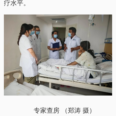
疗水平。
专家查房 （郑涛 摄）