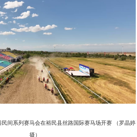
富裕民间系列赛马会在裕民县丝路国际赛马场开赛 （罗晶婷
摄）