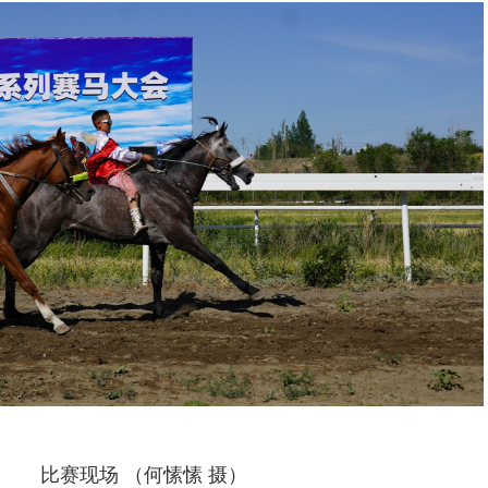
比赛现场 （何愫愫 摄）