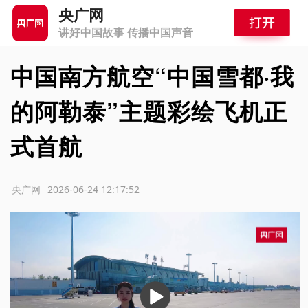
央广网
讲好中国故事 传播中国声音
中国南方航空“中国雪都·我
的阿勒泰”主题彩绘飞机正
式首航
源：央广网
2026-06-24 12:17:52
播
放