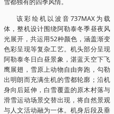
雪都独有的四季风情。
该彩绘机以波音737MAX为载
体，整机设计围绕阿勒泰冬季昼夜风
光展开，共运用52种颜色，涵盖渐变
色彩呈现等复杂工艺。机头部分呈现
阿勒泰冬日白昼景象，湛蓝天空下飞
鹰展翅，雪原上动物自由奔跑，勾勒
出明朗而充满生机的雪都轮廓；沿机
身向后延伸，白雪覆盖的原木村落与
滑雪运动场景交替出现，将自然景观
与人文活动融为一体。机身后段及垂