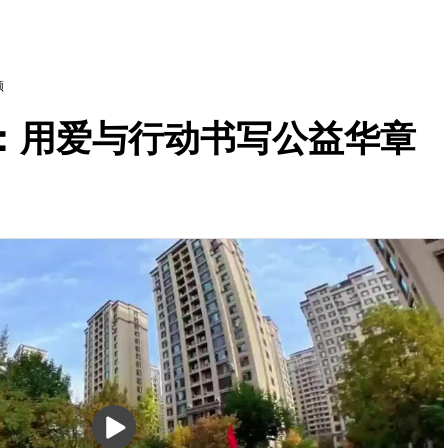
频
：用爱与行动书写公益华章
播
放