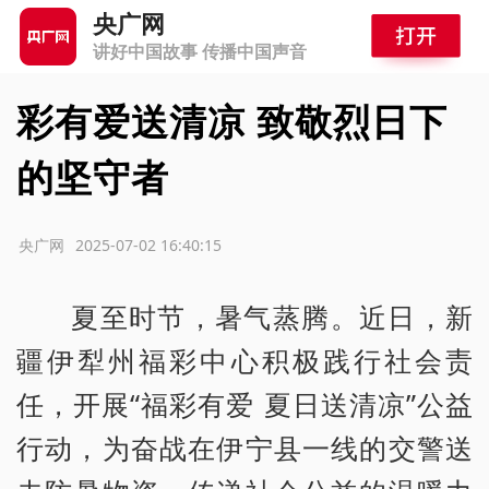
央广网
讲好中国故事 传播中国声音
彩有爱送清凉 致敬烈日下
的坚守者
源：央广网
2025-07-02 16:40:15
夏至时节，暑气蒸腾。近日，新
疆伊犁州福彩中心积极践行社会责
任，开展“福彩有爱 夏日送清凉”公益
行动，为奋战在伊宁县一线的交警送