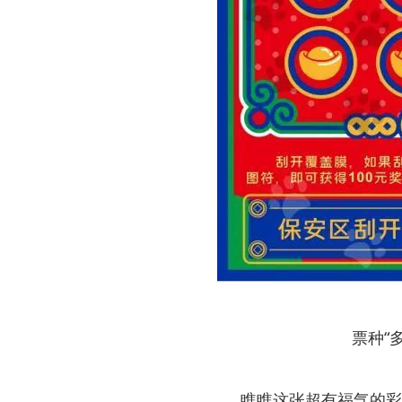
票种“
瞧瞧这张超有福气的彩