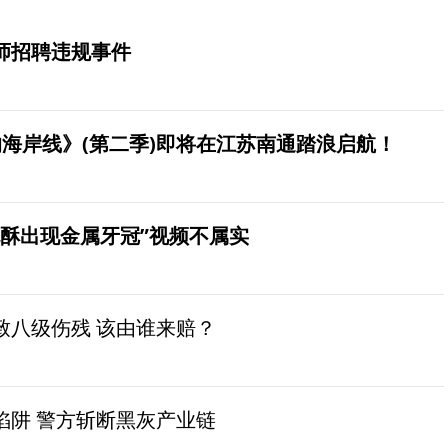
师招聘违规事件
海岸线》(第二季)即将在江苏南通踏浪启航！
桃酥出现金属牙冠”视频不属实
致八级伤残 该由谁来赔？
陷阱 警方斩断黑灰产业链