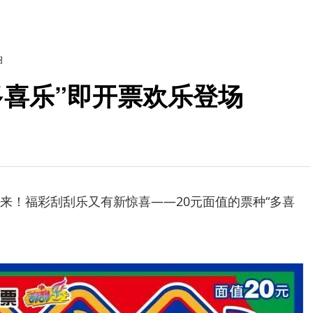
绍
多喜乐”即开票欢乐登场
来！福彩刮刮乐又有新惊喜——20元面值的票种“多喜