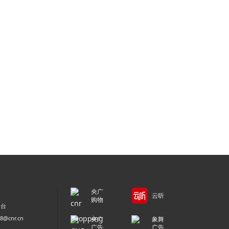
央广
云听
购物
平台
@cnr.cn
央广
象舞
广告
广告