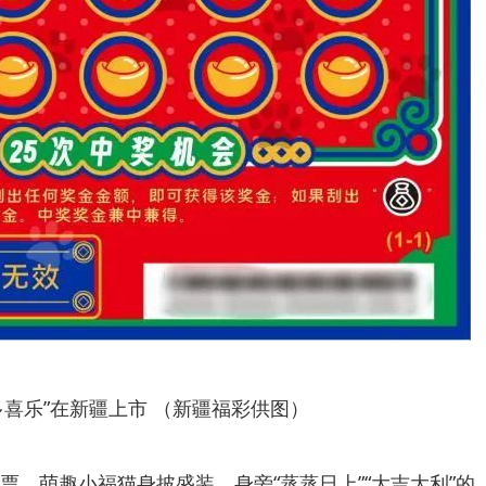
多喜乐”在新疆上市 （新疆福彩供图）
票。萌趣小福猫身披盛装，身旁“蒸蒸日上”“大吉大利”的