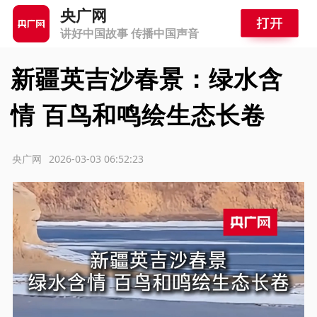
央广网
讲好中国故事 传播中国声音
新疆英吉沙春景：绿水含
情 百鸟和鸣绘生态长卷
源：央广网
2026-03-03 06:52:23