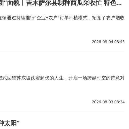
乡村振兴“新”面貌丨吉木萨尔县制种西瓜采收忙 特色种植助增收
庭镇通过持续推行“企业+农户”订单种植模式，拓宽了农户增收
2026-08-04 08:45
浸式回望苏东坡跌宕起伏的人生，开启一场跨越时空的诗意对
2026-08-03 08:34
种太阳”