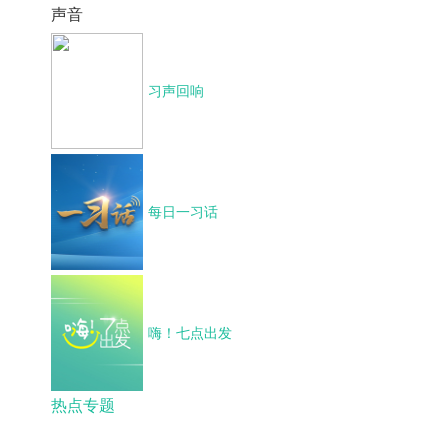
声音
习声回响
每日一习话
嗨！七点出发
热点专题