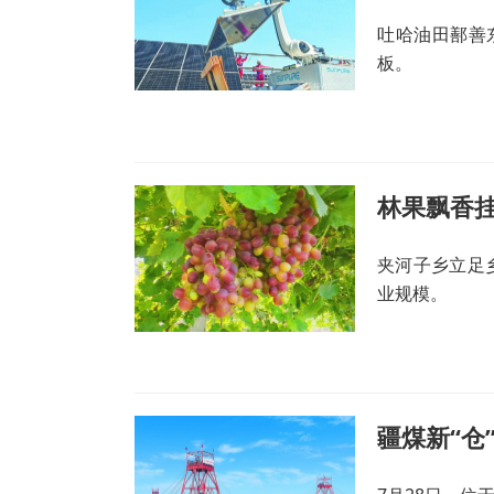
吐哈油田鄯善
板。
林果飘香挂
夹河子乡立足
业规模。
疆煤新“仓