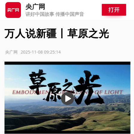
央广网
讲好中国故事 传播中国声音
万人说新疆丨草原之光
源：央广网
2025-11-08 09:25:14
播
放