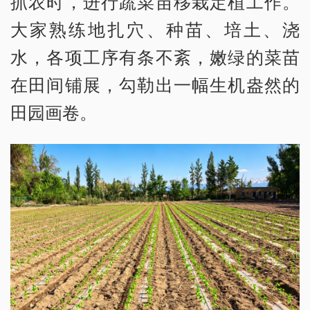
抓农时，进行蔬菜苗移栽定植工作。
大家熟练地扎穴、种苗、培土、浇
水，各项工序有条不紊，嫩绿的菜苗
在田间铺展，勾勒出一幅生机盎然的
田园画卷。