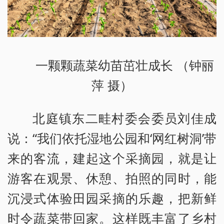
一颗颗蔬菜幼苗茁壮成长 （钟丽
萍 摄）
北庭镇东二畦村委会委员刘佳成
说：“我们依托湿地公园和‘网红树洞’带
来的客流，建起这个采摘园，就是让
游客在观景、休憩、拍照的同时，能
沉浸式体验田园采摘的乐趣，把新鲜
时令蔬菜带回家。这样既丰富了乡村