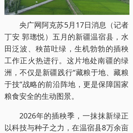
央广网阿克苏5月17日消息（记者
丁安 郭璁悦）五月的新疆温宿县，水
田泛波、秧苗吐绿，生机勃勃的插秧
工作正火热进行。这片地处南疆的绿
洲，不仅是新疆践行“藏粮于地、藏粮
于技”战略的前沿阵地，更是保障国家
粮食安全的生动图景。
2026年的插秧季，一抹抹新绿正
以科技与种子之力，在温宿县8万余亩