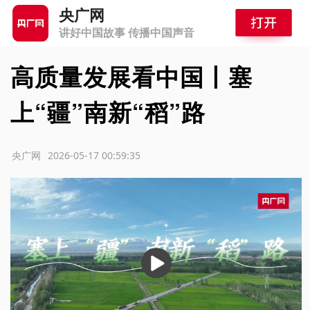
央广网
讲好中国故事 传播中国声音
高质量发展看中国丨塞
上“疆”南新“稻”路
源：央广网
2026-05-17 00:59:35
播
放