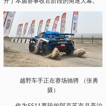
开了本届赛事收官阶段的角逐大幕。
越野车手正在赛场驰骋 （张勇
摄）
作为SS11赛段的阿克苏市月亮泊