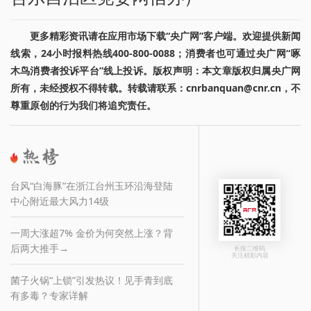
更多精彩资讯请在应用市场下载“央广网”客户端。欢迎提供新闻
线索，24小时报料热线400-800-0088；消费者也可通过央广网“啄
木鸟消费者投诉平台”线上投诉。版权声明：本文章版权归属央广网
所有，未经授权不得转载。转载请联系：cnrbanquan@cnr.cn，不
尊重原创的行为我们将追究责任。
台风“白海豚”在浙江台州玉环沿海登陆
中心附近最大风力14级
一周大涨超7% 金价为何突然上涨？背
后两大推手→
长按二维码
关注精彩内容
菌子火锅“上锁”引发热议！见手青到底
有多毒？专家详解