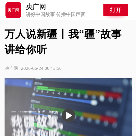
央广网
讲好中国故事 传播中国声音
万人说新疆丨我“疆”故事
讲给你听
源：央广网
2026-06-24 00:13:56
播
放