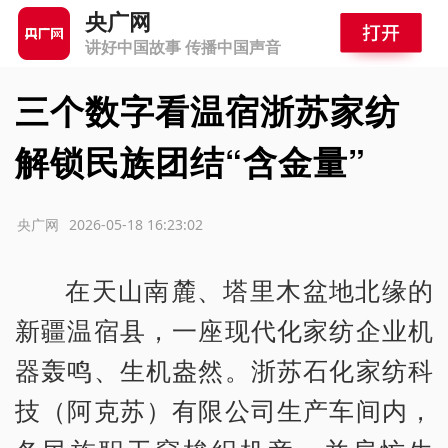
央广网
讲好中国故事 传播中国声音
三个数字看温宿浙苏家纺
解锁民族团结“含金量”
源：央广网
2026-05-18 16:23:02
在天山南麓、塔里木盆地北缘的
新疆温宿县，一座现代化家纺企业机
器轰鸣、生机盎然。浙苏石化家纺科
技（阿克苏）有限公司生产车间内，