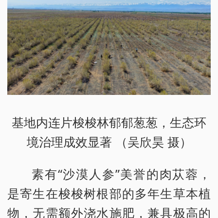
基地内连片梭梭林郁郁葱葱，生态环
境治理成效显著 （吴欣昊 摄）
素有“沙漠人参”美誉的肉苁蓉，
是寄生在梭梭树根部的多年生草本植
物，无需额外浇水施肥，兼具极高的