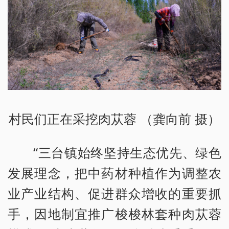
村民们正在采挖肉苁蓉 （龚向前 摄）
“三台镇始终坚持生态优先、绿色
发展理念，把中药材种植作为调整农
业产业结构、促进群众增收的重要抓
手，因地制宜推广梭梭林套种肉苁蓉