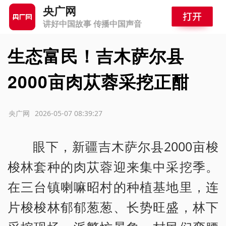
央广网
讲好中国故事 传播中国声音
生态富民！吉木萨尔县
2000亩肉苁蓉采挖正酣
源：央广网
2026-05-07 08:39:27
眼下，新疆吉木萨尔县2000亩梭
梭林套种的肉苁蓉迎来集中采挖季。
在三台镇喇嘛昭村的种植基地里，连
片梭梭林郁郁葱葱、长势旺盛，林下