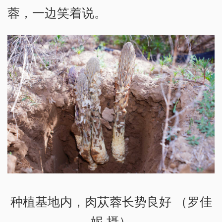
蓉，一边笑着说。
种植基地内，肉苁蓉长势良好 （罗佳
妮 摄）