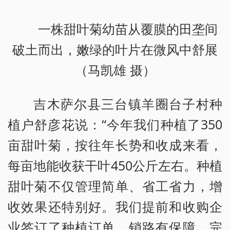
一株甜叶菊幼苗从覆膜的田垄间
破土而出，嫩绿的叶片在微风中舒展
（马凯雄 摄）
吉木萨尔县三台镇羊圈台子村种
植户舒彦花说：“今年我们种植了350
亩甜叶菊，按往年长势和收成来看，
每亩地能收获干叶450公斤左右。种植
甜叶菊不仅管理简单、省工省力，增
收效果还特别好。我们提前和收购企
业签订了种植订单，销路有保障，完