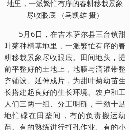
地里，一派繁忙有序的春耕移栽景象
尽收眼底 （马凯雄 摄）
5月6日，在吉木萨尔县三台镇甜
叶菊种植基地里，一派繁忙有序的春
耕移栽景象尽收眼底。田间地头，提
前平整好的土地上，地膜与滴灌带整
齐铺设、延伸成片，为甜叶菊幼苗生
长搭建起良好的生长环境。农户和工
人们三两一组、分工明确，干劲十足
地忙碌在田垄间，有的负责搬运幼
苗、有的熟练进行打孔作业、有的小