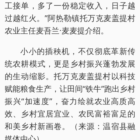
工接单，多了一份稳定收入，日子越
过越红火。”阿热勒镇托万克麦盖提村
农业主任麦吾兰·麦麦提介绍。
小小的插秧机，不仅彻底革新传
统农耕模式，更是乡村振兴蓬勃发展
的生动缩影。托万克麦盖提村以科技
赋能粮食生产，让田间“铁牛”跑出乡村
振兴“加速度”，奋力绘就农业高质高
效、乡村宜居宜业、农民富裕富足的
和美乡村新画卷。（来源：温宿县融
媒体中心）