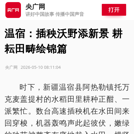
央广网
讲好中国故事 传播中国声音
温宿：插秧沃野添新景 耕
耘田畴绘锦篇
源：央广网
2026-05-10 08:11:04
时下，新疆温宿县阿热勒镇托万
克麦盖提村的水稻田里耕种正酣、一
派繁忙。数台高速插秧机在水田间来
回穿梭，机器轰鸣声此起彼伏，嫩绿