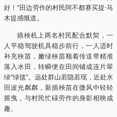
好！”田边劳作的村民阿不都赛买提·马
木提感慨道。
插秧机上两名村民配合默契，一
人平稳驾驶机具稳步前行，一人适时
补充秧苗，嫩绿秧苗顺着传送带精准
落入水田，转瞬便在田间铺成连片翠
绿“绿毯”。远处群山若隐若现，近处水
田波光粼粼，新插秧苗在微风中轻轻
摇曳，与村民忙碌劳作的身影相映成
趣。