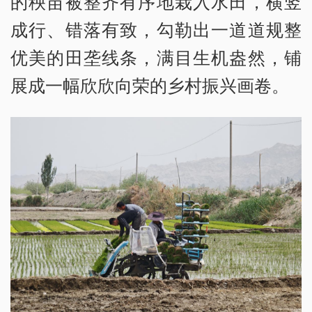
的秧苗被整齐有序地栽入水田，横竖
成行、错落有致，勾勒出一道道规整
优美的田垄线条，满目生机盎然，铺
展成一幅欣欣向荣的乡村振兴画卷。