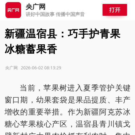
央广网
讲好中国故事 传播中国声音
新疆温宿县：巧手护青果
冰糖蓄果香
源：央广网
2026-06-02 08:13:29
当前，苹果树进入夏季管护关键
窗口期，幼果套袋是果品提质、丰产
增收的重要举措。作为新疆阿克苏冰
糖心苹果核心产区，温宿县青川镇戈