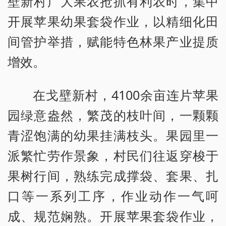
壁新村广大果农抢抓有利农时，集中
开展苹果幼果套袋作业，以精细化田
间管护举措，赋能特色林果产业提质
增效。
在戈壁新村，4100余亩连片苹果
园绿意盎然，繁茂的枝叶间，一颗颗
青涩饱满的幼果挂满枝头。果园里一
派繁忙劳作景象，村民们往返穿梭于
果树行间，熟练完成撑袋、套果、扎
口等一系列工序，作业动作一气呵
成、规范娴熟。开展苹果套袋作业，