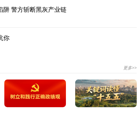
陷阱 警方斩断黑灰产业链
坑你
更多>>