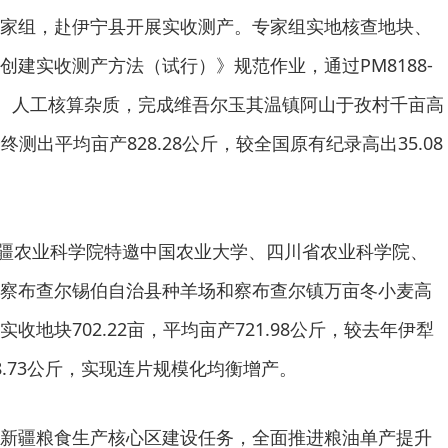
家组，赴伊宁县开展实收测产。专家组实地核查地块、
创建实收测产方法（试行）》规范作业，通过PM8188-
、人工核算杂质，完成维吾尔玉其温镇阿山于孜村千亩高
最终测出平均亩产828.28公斤，较全国原有纪录高出35.08
，新疆农业科学院特邀中国农业大学、四川省农业科学院、
察布查尔锡伯自治县种羊场和察布查尔镇万亩冬小麦高
收地块702.22亩，平均亩产721.98公斤，较去年伊犁
.73公斤，实现连片规模化均衡增产。
新疆粮食生产核心区建设任务，全面推进粮油单产提升