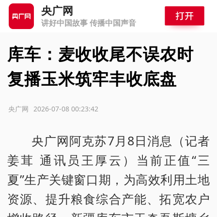
央广网
讲好中国故事 传播中国声音
库车：麦收收尾不误农时
复播玉米筑牢丰收底盘
源：央广网
2026-07-08 00:23:42
央广网阿克苏7月8日消息（记者
姜茸 通讯员王厚云）当前正值“三
夏”生产关键窗口期，为高效利用土地
资源、提升粮食综合产能、拓宽农户