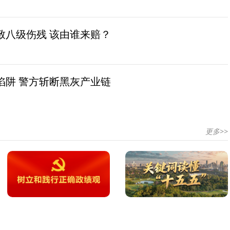
致八级伤残 该由谁来赔？
陷阱 警方斩断黑灰产业链
更多>>