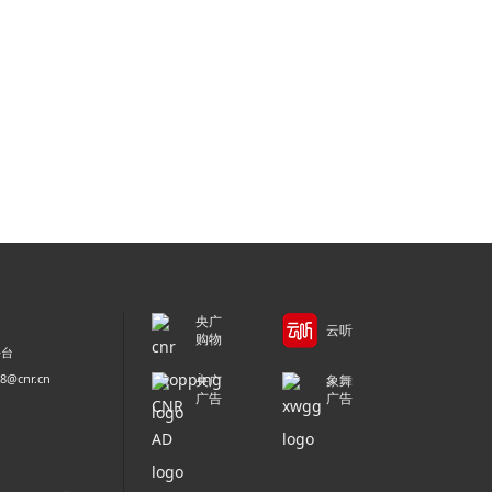
央广
云听
购物
平台
@cnr.cn
央广
象舞
广告
广告