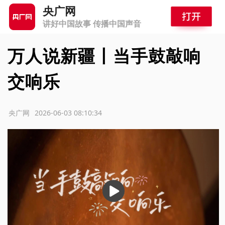
央广网
讲好中国故事 传播中国声音
万人说新疆丨当手鼓敲响
交响乐
源：央广网
2026-06-03 08:10:34
播
放