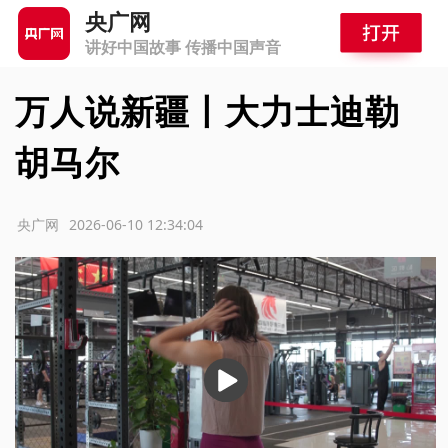
央广网
讲好中国故事 传播中国声音
万人说新疆丨大力士迪勒
胡马尔
源：央广网
2026-06-10 12:34:04
播
放