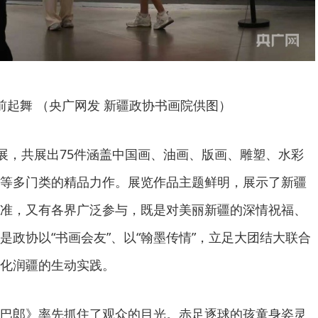
前起舞 （央广网发 新疆政协书画院供图）
开展，共展出75件涵盖中国画、油画、版画、雕塑、水彩
等多门类的精品力作。展览作品主题鲜明，展示了新疆
准，又有各界广泛参与，既是对美丽新疆的深情祝福、
是政协以“书画会友”、以“翰墨传情”，立足大团结大联合
化润疆的生动实践。
巴郎》率先抓住了观众的目光。赤足逐球的孩童身姿灵