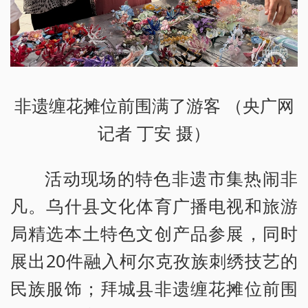
非遗缠花摊位前围满了游客 （央广网
记者 丁安 摄）
活动现场的特色非遗市集热闹非
凡。乌什县文化体育广播电视和旅游
局精选本土特色文创产品参展，同时
展出20件融入柯尔克孜族刺绣技艺的
民族服饰；拜城县非遗缠花摊位前围