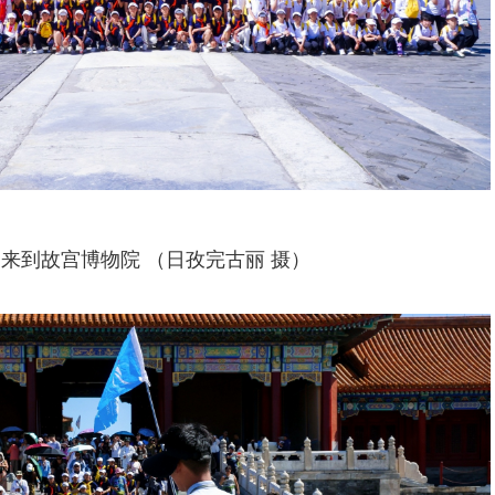
来到故宫博物院 （日孜完古丽 摄）