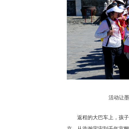
活动让墨
返程的大巴车上，孩子
京，从浩瀚宇宙到千年宫阙