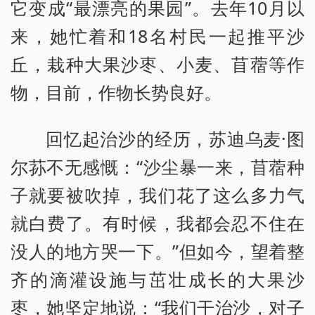
它变成“最漂亮的果园”。去年10月以
来，她忙着和18名村民一起推平沙
丘，栽种大果沙枣、小麦、苜蓿等作
物，目前，作物长势良好。
回忆起治沙的经历，苏迪乌麦·图
尔荪不无感慨：“沙尘暴一来，苜蓿种
子就要被吹掉，我们花了这么多力气
就白费了。有时候，我都会忍不住在
没人的地方哭一下。”但如今，望着整
齐的滴灌设施与茁壮成长的大果沙
枣，她坚定地说：“我们干治沙，对子