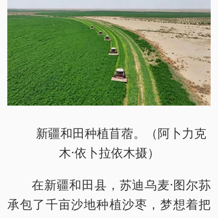
新疆和田种植苜蓿。（阿卜力克
木·依卜拉依木摄）
在新疆和田县，苏迪乌麦·图尔荪
承包了千亩沙地种植沙枣，梦想着把