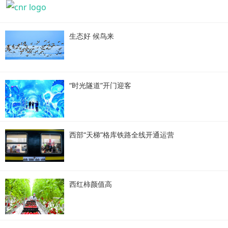
生态好 候鸟来
“时光隧道”开门迎客
西部“天梯”格库铁路全线开通运营
西红柿颜值高