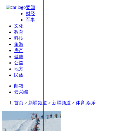
要闻
财经
军事
文化
教育
科技
旅游
房产
健康
公益
地方
民族
邮箱
云采编
首页
>
新疆频道
>
新疆频道
>
体育.娱乐