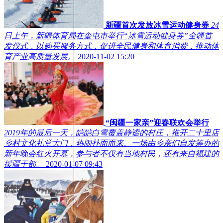
新疆首次发放冰雪运动健身券
24
日上午，新疆体育局在奎屯市举行“冰雪运动健身券”全疆首
发仪式，以购买服务方式，促进全民健身和体育消费，推动体
育产业高质量发展。
2020-11-02 15:20
“闽疆一家亲”迎春联欢会举行
2019年的最后一天，皑皑白雪覆盖静谧的村庄，推开二十里店
乡村文化礼堂大门，热闹扑面而来。一场由乡亲们自发筹办的
新年晚会红火开幕，参与者不仅有当地村民，还有来自福建的
援疆干部。
2020-01-07 09:43