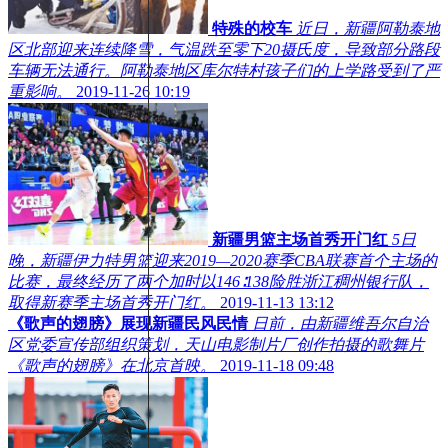
特殊的校车
近日，新疆阿勒泰地
区北部迎来连续降雪，气温跌至零下20摄氏度，导致部分路段
车辆无法通行。阿勒泰地区库尔特村孩子们的上学路受到了严
重影响。
2019-11-26 10:19
新疆男篮主场首秀开门红
5日
晚，新疆伊力特男篮迎来2019—2020赛季CBA联赛首个主场的
比赛，最终经历了两个加时以146∶138险胜浙江稠州银行队，
取得新赛季主场首秀开门红。
2019-11-13 13:12
《歌声的翅膀》展现新疆民风民情
日前，由新疆维吾尔自治
区党委宣传部组织策划，天山电影制片厂创作拍摄的歌舞片
《歌声的翅膀》在北京首映。
2019-11-18 09:48