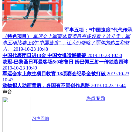
军事五项：“中国速度”代代传承
（特色项目）
军运会上军事体育项目有多好看？这几天，军
事五项比赛上的“中国速度”，让人们领略了军体的热血和魅
力。
2019-10-23 10:48
中国代表团日进13金 中国女排遗憾摘银
2019-10-23 10:50
欧冠-巴黎圣日耳曼客场5:0布鲁日 姆巴佩三射一传独造四球
2019-10-23 10:49
军运会水上救生项目收官 18项赛会纪录全被打破
2019-10-23
10:47
动物拟人动画背后，各国有不同创作思路
2019-10-23 10:44
声音
热点专题
习声回响