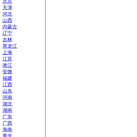
北京
天津
河北
山西
内蒙古
辽宁
吉林
黑龙江
上海
江苏
淅江
安微
福建
江西
山东
河南
湖北
湖南
广东
广西
海南
重庆